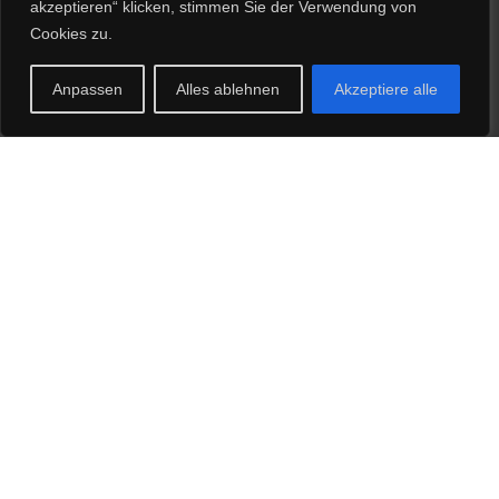
akzeptieren“ klicken, stimmen Sie der Verwendung von
Cookies zu.
Telefon: 09133 47570
Anpassen
Alles ablehnen
Akzeptiere alle
E-Mail:
info@zametzer.de